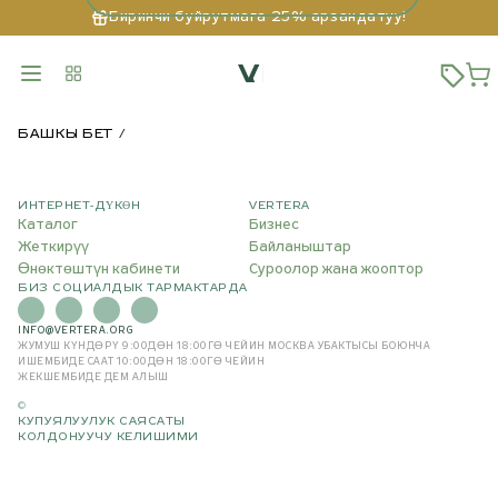
Биринчи буйрутмага 25% арзандатуу!
БАШКЫ БЕТ
ИНТЕРНЕТ-ДҮКӨН
VERTERA
Каталог
Бизнес
Жеткирүү
Байланыштар
Өнөктөштүн кабинети
Суроолор жана жооптор
БИЗ СОЦИАЛДЫК ТАРМАКТАРДА
INFO@VERTERA.ORG
ЖУМУШ КҮНДӨРҮ 9:00ДӨН 18:00ГӨ ЧЕЙИН
МОСКВА УБАКТЫСЫ БОЮНЧА
ИШЕМБИДЕ СААТ 10:00ДӨН 18:00ГӨ ЧЕЙИН
ЖЕКШЕМБИДЕ ДЕМ АЛЫШ
©
КУПУЯЛУУЛУК САЯСАТЫ
КОЛДОНУУЧУ КЕЛИШИМИ