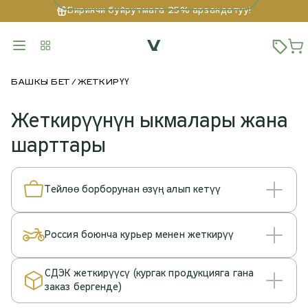
Биринчи буйрутмага 25% арзандатуу!
БАШКЫ БЕТ
ЖЕТКИРҮҮ
Жеткирүүнүн ыкмалары жана
шарттары
Тейлөө борборунан өзүң алып кетүү
Россия боюнча курьер менен жеткирүү
СДЭК жеткирүүсү (кургак продукцияга гана
заказ бергенде)