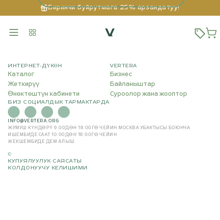
Биринчи буйрутмага 25% арзандатуу!
ИНТЕРНЕТ-ДҮКӨН
VERTERA
Каталог
Бизнес
Жеткирүү
Байланыштар
Өнөктөштүн кабинети
Суроолор жана жооптор
БИЗ СОЦИАЛДЫК ТАРМАКТАРДА
INFO@VERTERA.ORG
ЖУМУШ КҮНДӨРҮ 9:00ДӨН 18:00ГӨ ЧЕЙИН
МОСКВА УБАКТЫСЫ БОЮНЧА
ИШЕМБИДЕ СААТ 10:00ДӨН 18:00ГӨ ЧЕЙИН
ЖЕКШЕМБИДЕ ДЕМ АЛЫШ
©
КУПУЯЛУУЛУК САЯСАТЫ
КОЛДОНУУЧУ КЕЛИШИМИ