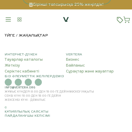
Бірінші тапсырысқа 25% жеңілдік!
ҮЙГЕ
ЖАҢАЛЫҚТАР
ИНТЕРНЕТ-ДҮКЕН
VERTERA
Тауарлар каталогы
Бизнес
Жеткізу
Байланыс
Серіктес кабинеті
Сұрақтар және жауаптар
БІЗ ӘЛЕУМЕТТІК ЖЕЛІЛЕРДЕМІЗ
INFO@VERTERA.ORG
ЖҰМЫС КҮНДЕРІ 8:00-ДЕН 19:00-ГЕ ДЕЙІН
МӘСКЕУ УАҚЫТЫ
СЕНБІ КҮНІ 10:00-ДЕН 18:00-ГЕ ДЕЙІН
ЖЕКСЕНБІ КҮНІ - ДЕМАЛЫС
©
ҚҰПИЯЛЫЛЫҚ САЯСАТЫ
ПАЙДАЛАНУШЫ КЕЛІСІМІ