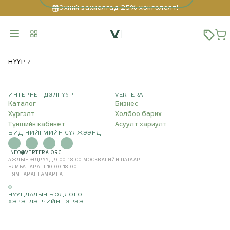
Эхний захиалгад 25% хөнгөлөлт!
НҮҮР
ИНТЕРНЕТ ДЭЛГҮҮР
VERTERA
Каталог
Бизнес
Хүргэлт
Холбоо барих
Түншийн кабинет
Асуулт хариулт
БИД НИЙГМИЙН СҮЛЖЭЭНД
INFO@VERTERA.ORG
АЖЛЫН ӨДРҮҮД 9:00-18:00
МОСКВАГИЙН ЦАГААР
БЯМБА ГАРАГТ 10:00-18:00
НЯМ ГАРАГТ АМАРНА
©
НУУЦЛАЛЫН БОДЛОГО
ХЭРЭГЛЭГЧИЙН ГЭРЭЭ