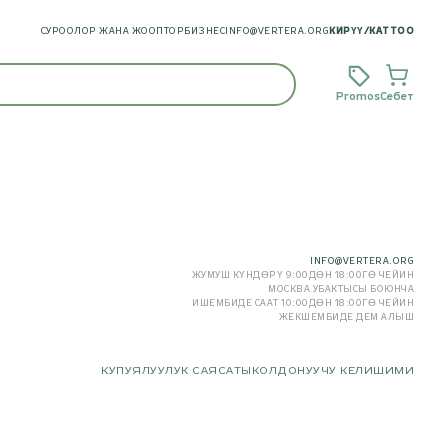
СУРООЛОР ЖАНА ЖООПТОР
БИЗНЕС
INFO@VERTERA.ORG
КИРҮҮ
/
КАТТОО
Promos
Себет
INFO@VERTERA.ORG
ЖУМУШ КҮНДӨРҮ 9:00ДӨН 18:00ГӨ ЧЕЙИН
МОСКВА УБАКТЫСЫ БОЮНЧА
ИШЕМБИДЕ СААТ 10:00ДӨН 18:00ГӨ ЧЕЙИН
ЖЕКШЕМБИДЕ ДЕМ АЛЫШ
КУПУЯЛУУЛУК САЯСАТЫ
КОЛДОНУУЧУ КЕЛИШИМИ