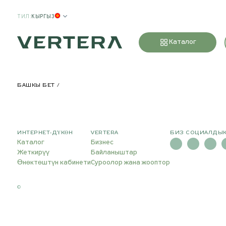
ТИЛ
:
КЫРГЫЗ
Каталог
БАШКЫ БЕТ
ИНТЕРНЕТ-ДҮКӨН
VERTERA
БИЗ СОЦИАЛДЫК
Каталог
Бизнес
Жеткирүү
Байланыштар
Өнөктөштүн кабинети
Суроолор жана жооптор
©