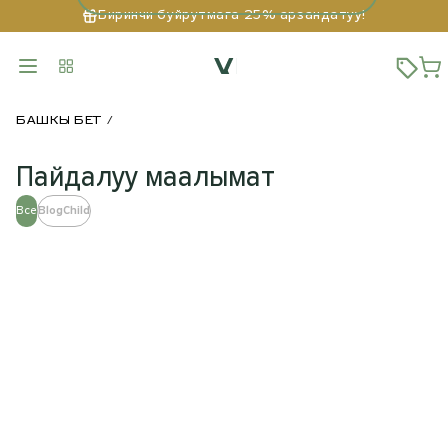
Биринчи буйрутмага 25% арзандатуу!
БАШКЫ БЕТ
Пайдалуу маалымат
Все
BlogChild