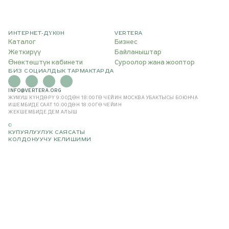
ИНТЕРНЕТ-ДҮКӨН
VERTERA
Каталог
Бизнес
Жеткирүү
Байланыштар
Өнөктөштүн кабинети
Суроолор жана жооптор
БИЗ СОЦИАЛДЫК ТАРМАКТАРДА
INFO@VERTERA.ORG
ЖУМУШ КҮНДӨРҮ 9:00ДӨН 18:00ГӨ ЧЕЙИН
МОСКВА УБАКТЫСЫ БОЮНЧА
ИШЕМБИДЕ СААТ 10:00ДӨН 18:00ГӨ ЧЕЙИН
ЖЕКШЕМБИДЕ ДЕМ АЛЫШ
©
КУПУЯЛУУЛУК САЯСАТЫ
КОЛДОНУУЧУ КЕЛИШИМИ