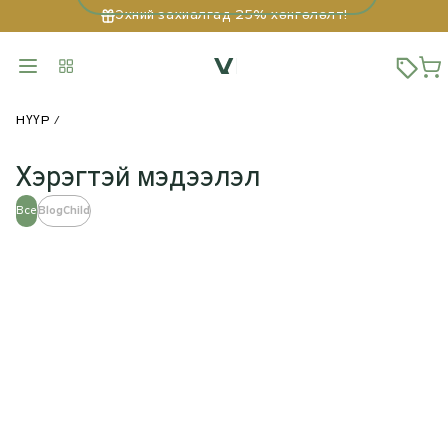
Эхний захиалгад 25% хөнгөлөлт!
НҮҮР
Хэрэгтэй мэдээлэл
Все
BlogChild