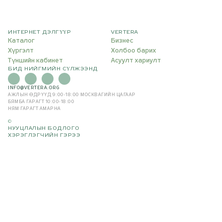
ИНТЕРНЕТ ДЭЛГҮҮР
VERTERA
Каталог
Бизнес
Хүргэлт
Холбоо барих
Түншийн кабинет
Асуулт хариулт
БИД НИЙГМИЙН СҮЛЖЭЭНД
INFO@VERTERA.ORG
АЖЛЫН ӨДРҮҮД 9:00-18:00
МОСКВАГИЙН ЦАГААР
БЯМБА ГАРАГТ 10:00-18:00
НЯМ ГАРАГТ АМАРНА
©
НУУЦЛАЛЫН БОДЛОГО
ХЭРЭГЛЭГЧИЙН ГЭРЭЭ