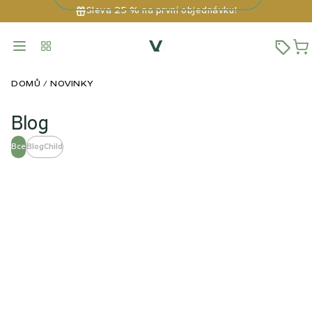
Sleva 25 % na první objednávku!
DOMŮ
NOVINKY
Blog
Все
BlogChild