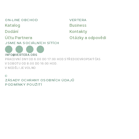
ON-LINE OBCHOD
VERTERA
Katalog
Business
Dodání
Kontakty
Účtu Partnera
Otázky a odpovědi
JSME NA SOCIÁLNÍCH SÍTÍCH
INFO@VERTERA.ORG
PRACOVNÍ DNY OD 6:00 DO 17:00 HOD.
STŘEDOEVROPSKÝ ČAS
V SOBOTU OD 8:00 DO 16:00 HOD.
V NEDĚLI JE VOLNO
©
ZÁSADY OCHRANY OSOBNÍCH ÚDAJŮ
PODMÍNKY POUŽITÍ