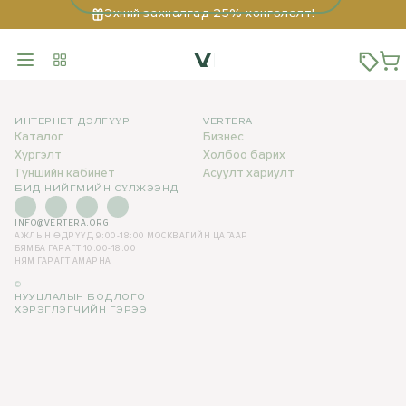
Эхний захиалгад 25% хөнгөлөлт!
ИНТЕРНЕТ ДЭЛГҮҮР
VERTERA
Каталог
Бизнес
Хүргэлт
Холбоо барих
Түншийн кабинет
Асуулт хариулт
БИД НИЙГМИЙН СҮЛЖЭЭНД
INFO@VERTERA.ORG
АЖЛЫН ӨДРҮҮД 9:00-18:00
МОСКВАГИЙН ЦАГААР
БЯМБА ГАРАГТ 10:00-18:00
НЯМ ГАРАГТ АМАРНА
©
НУУЦЛАЛЫН БОДЛОГО
ХЭРЭГЛЭГЧИЙН ГЭРЭЭ