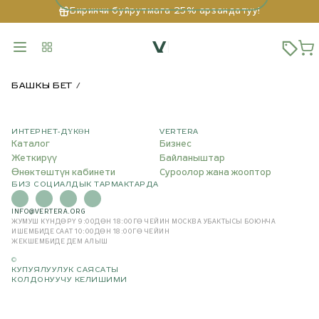
Биринчи буйрутмага 25% арзандатуу!
БАШКЫ БЕТ
ИНТЕРНЕТ-ДҮКӨН
VERTERA
Каталог
Бизнес
Жеткирүү
Байланыштар
Өнөктөштүн кабинети
Суроолор жана жооптор
БИЗ СОЦИАЛДЫК ТАРМАКТАРДА
INFO@VERTERA.ORG
ЖУМУШ КҮНДӨРҮ 9:00ДӨН 18:00ГӨ ЧЕЙИН
МОСКВА УБАКТЫСЫ БОЮНЧА
ИШЕМБИДЕ СААТ 10:00ДӨН 18:00ГӨ ЧЕЙИН
ЖЕКШЕМБИДЕ ДЕМ АЛЫШ
©
КУПУЯЛУУЛУК САЯСАТЫ
КОЛДОНУУЧУ КЕЛИШИМИ