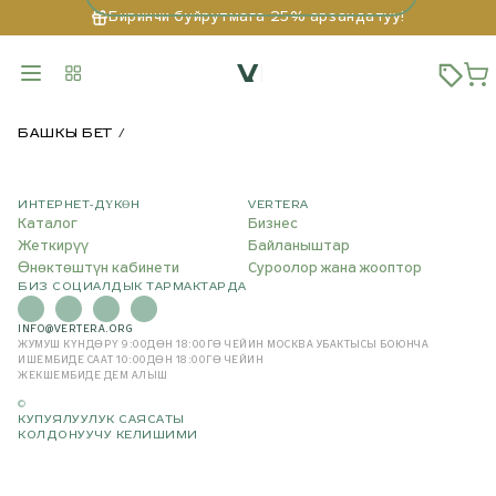
Биринчи буйрутмага 25% арзандатуу!
БАШКЫ БЕТ
ИНТЕРНЕТ-ДҮКӨН
VERTERA
Каталог
Бизнес
Жеткирүү
Байланыштар
Өнөктөштүн кабинети
Суроолор жана жооптор
БИЗ СОЦИАЛДЫК ТАРМАКТАРДА
INFO@VERTERA.ORG
ЖУМУШ КҮНДӨРҮ 9:00ДӨН 18:00ГӨ ЧЕЙИН
МОСКВА УБАКТЫСЫ БОЮНЧА
ИШЕМБИДЕ СААТ 10:00ДӨН 18:00ГӨ ЧЕЙИН
ЖЕКШЕМБИДЕ ДЕМ АЛЫШ
©
КУПУЯЛУУЛУК САЯСАТЫ
КОЛДОНУУЧУ КЕЛИШИМИ