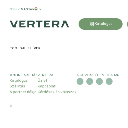
NYELV
:
MAGYAR
Katalógus
FŐOLDAL
HÍREK
ONLINE ÁRUHÁZ
VERTERA
A KÖZÖSSÉGI MEDIÁBAN
Katalógus
Üzlet
Szállítás
Kapcsolat
A partner fiókja
Kérdések és válaszok
©