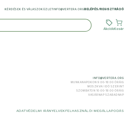
KÉRDÉSEK ÉS VÁLASZOK
ÜZLET
INFO@VERTERA.ORG
BELÉPÉS
/
REGISZTRÁCIÓ
Akciók
Kosár
INFO@VERTERA.ORG
MUNKANAPOKON 9:00-18:00 ÓRÁIG
MOSZKVAI IDŐ SZERINT
SZOMBATON 10:00-18:00 ÓRÁIG
VASÁRNAP SZABADNAP
ADATVÉDELMI IRÁNYELVEK
FELHASZNÁLÓI MEGÁLLAPODÁS