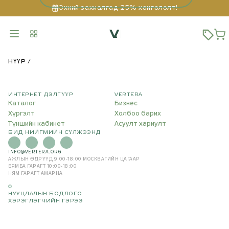
Эхний захиалгад 25% хөнгөлөлт!
НҮҮР
ИНТЕРНЕТ ДЭЛГҮҮР
VERTERA
Каталог
Бизнес
Хүргэлт
Холбоо барих
Түншийн кабинет
Асуулт хариулт
БИД НИЙГМИЙН СҮЛЖЭЭНД
INFO@VERTERA.ORG
АЖЛЫН ӨДРҮҮД 9:00-18:00
МОСКВАГИЙН ЦАГААР
БЯМБА ГАРАГТ 10:00-18:00
НЯМ ГАРАГТ АМАРНА
©
НУУЦЛАЛЫН БОДЛОГО
ХЭРЭГЛЭГЧИЙН ГЭРЭЭ