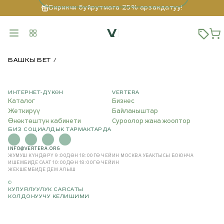
Биринчи буйрутмага 25% арзандатуу!
БАШКЫ БЕТ
ИНТЕРНЕТ-ДҮКӨН
VERTERA
Каталог
Бизнес
Жеткирүү
Байланыштар
Өнөктөштүн кабинети
Суроолор жана жооптор
БИЗ СОЦИАЛДЫК ТАРМАКТАРДА
INFO@VERTERA.ORG
ЖУМУШ КҮНДӨРҮ 9:00ДӨН 18:00ГӨ ЧЕЙИН
МОСКВА УБАКТЫСЫ БОЮНЧА
ИШЕМБИДЕ СААТ 10:00ДӨН 18:00ГӨ ЧЕЙИН
ЖЕКШЕМБИДЕ ДЕМ АЛЫШ
©
КУПУЯЛУУЛУК САЯСАТЫ
КОЛДОНУУЧУ КЕЛИШИМИ