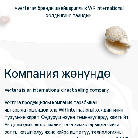
«Vertera» бренди швейцариялык WR International
холдингине таандык.
Компания жөнүндө
Vertera is an international direct selling company.
Vertera продукциясы компания тарабынан
чыгарылат
ошондой эле WR International холдингинин
түзүмүнө кирет. Өндүрүш өзүнө төмөнкүлөрдү камтыйт:
Ак деңиздин экологиялык таза аймактарында чийки
затты казып алуу жана кайра иштетүү, технологияны