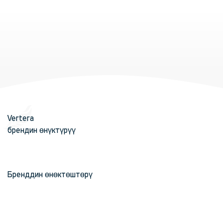
Vertera
брендин өнүктүрүү
Бренддин өнөктөштөрү