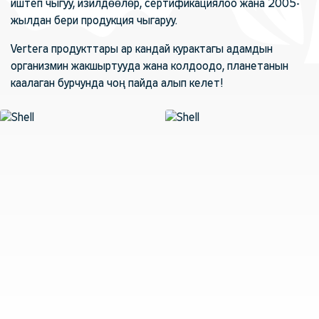
иштеп чыгуу, изилдөөлөр, сертификациялоо жана 2005-
жылдан бери продукция чыгаруу.
Vertera продукттары ар кандай курактагы адамдын
организмин жакшыртууда жана колдоодо, планетанын
каалаган бурчунда чоң пайда алып келет!