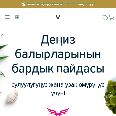
Биринчи буйрутмага 25% арзандатуу!
Деңиз
балырларынын
бардык пайдасы
сулуулугуңуз жана узак өмүрүңүз
үчүн!