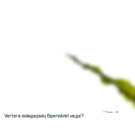
Vertera өнімдерінің бірегейлігі неде?