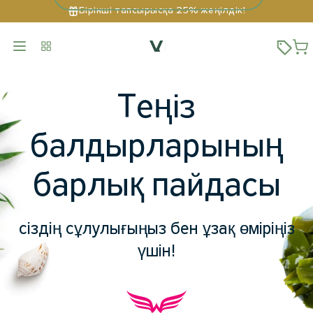
Бірінші тапсырысқа 25% жеңілдік!
Теңіз
балдырларының
барлық пайдасы
сіздің сұлулығыңыз бен ұзақ өміріңіз
үшін!