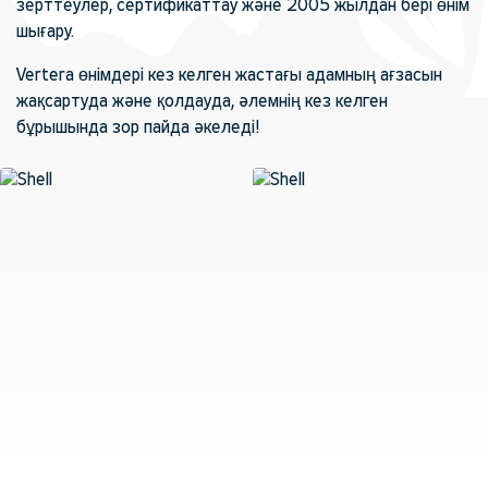
зерттеулер, сертификаттау және 2005 жылдан бері өнім
шығару.
Vertera өнімдері кез келген жастағы адамның ағзасын
жақсартуда және қолдауда, әлемнің кез келген
бұрышында зор пайда әкеледі!