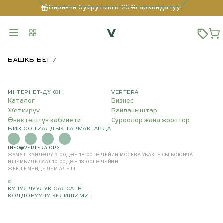
Биринчи буйрутмага 25% арзандатуу!
БАШКЫ БЕТ
ИНТЕРНЕТ-ДҮКӨН
VERTERA
Каталог
Бизнес
Жеткирүү
Байланыштар
Өнөктөштүн кабинети
Суроолор жана жооптор
БИЗ СОЦИАЛДЫК ТАРМАКТАРДА
INFO@VERTERA.ORG
ЖУМУШ КҮНДӨРҮ 9:00ДӨН 18:00ГӨ ЧЕЙИН
МОСКВА УБАКТЫСЫ БОЮНЧА
ИШЕМБИДЕ СААТ 10:00ДӨН 18:00ГӨ ЧЕЙИН
ЖЕКШЕМБИДЕ ДЕМ АЛЫШ
©
КУПУЯЛУУЛУК САЯСАТЫ
КОЛДОНУУЧУ КЕЛИШИМИ