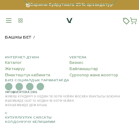
Биринчи буйрутмага 25% арзандатуу!
БАШКЫ БЕТ
ИНТЕРНЕТ-ДҮКӨН
VERTERA
Каталог
Бизнес
Жеткирүү
Байланыштар
Өнөктөштүн кабинети
Суроолор жана жооптор
БИЗ СОЦИАЛДЫК ТАРМАКТАРДА
INFO@VERTERA.ORG
ЖУМУШ КҮНДӨРҮ 9:00ДӨН 18:00ГӨ ЧЕЙИН
МОСКВА УБАКТЫСЫ БОЮНЧА
ИШЕМБИДЕ СААТ 10:00ДӨН 18:00ГӨ ЧЕЙИН
ЖЕКШЕМБИДЕ ДЕМ АЛЫШ
©
КУПУЯЛУУЛУК САЯСАТЫ
КОЛДОНУУЧУ КЕЛИШИМИ