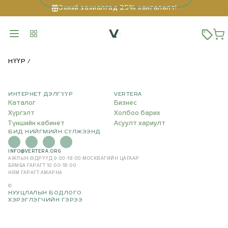
Эхний захиалгад 25% хөнгөлөлт!
НҮҮР
ИНТЕРНЕТ ДЭЛГҮҮР
VERTERA
Каталог
Бизнес
Хүргэлт
Холбоо барих
Түншийн кабинет
Асуулт хариулт
БИД НИЙГМИЙН СҮЛЖЭЭНД
INFO@VERTERA.ORG
АЖЛЫН ӨДРҮҮД 9:00-18:00
МОСКВАГИЙН ЦАГААР
БЯМБА ГАРАГТ 10:00-18:00
НЯМ ГАРАГТ АМАРНА
©
НУУЦЛАЛЫН БОДЛОГО
ХЭРЭГЛЭГЧИЙН ГЭРЭЭ