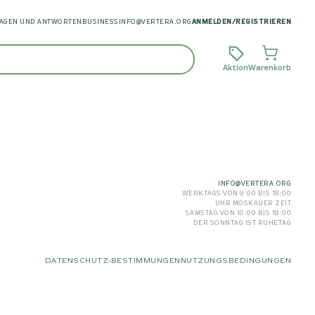
AGEN UND ANTWORTEN
BUSINESS
INFO@VERTERA.ORG
ANMELDEN
/
REGISTRIEREN
Aktion
Warenkorb
INFO@VERTERA.ORG
WERKTAGS VON 9:00 BIS 18:00
UHR MOSKAUER ZEIT
SAMSTAG VON 10:00 BIS 18:00
DER SONNTAG IST RUHETAG
DATENSCHUTZ-BESTIMMUNGEN
NUTZUNGSBEDINGUNGEN