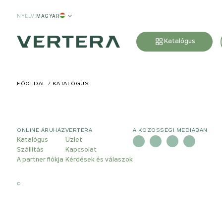
NYELV
:
MAGYAR
Katalógus
FŐOLDAL
KATALÓGUS
ONLINE ÁRUHÁZ
VERTERA
A KÖZÖSSÉGI MEDIÁBAN
Katalógus
Üzlet
Szállítás
Kapcsolat
A partner fiókja
Kérdések és válaszok
©