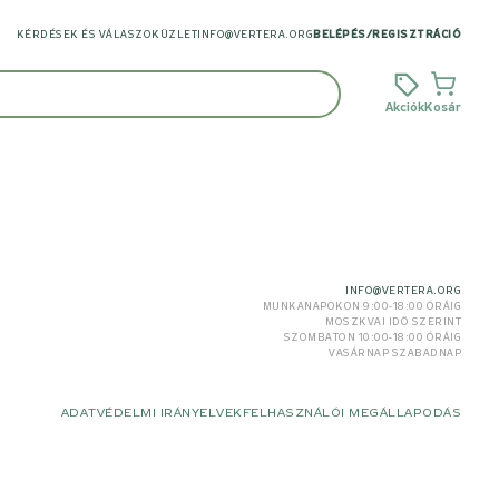
KÉRDÉSEK ÉS VÁLASZOK
ÜZLET
INFO@VERTERA.ORG
BELÉPÉS
/
REGISZTRÁCIÓ
Akciók
Kosár
INFO@VERTERA.ORG
MUNKANAPOKON 9:00-18:00 ÓRÁIG
MOSZKVAI IDŐ SZERINT
SZOMBATON 10:00-18:00 ÓRÁIG
VASÁRNAP SZABADNAP
ADATVÉDELMI IRÁNYELVEK
FELHASZNÁLÓI MEGÁLLAPODÁS