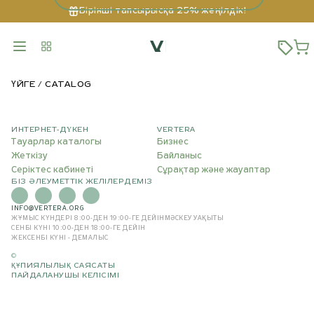
Бірінші тапсырысқа 25% жеңілдік!
ҮЙГЕ
CATALOG
ИНТЕРНЕТ-ДҮКЕН
VERTERA
Тауарлар каталогы
Бизнес
Жеткізу
Байланыс
Серіктес кабинеті
Сұрақтар және жауаптар
БІЗ ӘЛЕУМЕТТІК ЖЕЛІЛЕРДЕМІЗ
INFO@VERTERA.ORG
ЖҰМЫС КҮНДЕРІ 8:00-ДЕН 19:00-ГЕ ДЕЙІН
МӘСКЕУ УАҚЫТЫ
СЕНБІ КҮНІ 10:00-ДЕН 18:00-ГЕ ДЕЙІН
ЖЕКСЕНБІ КҮНІ - ДЕМАЛЫС
©
ҚҰПИЯЛЫЛЫҚ САЯСАТЫ
ПАЙДАЛАНУШЫ КЕЛІСІМІ