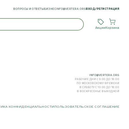
ВОПРОСЫ И ОТВЕТЫ
БИЗНЕС
INFO@VERTERA.ORG
ВХОД
/
РЕГИСТРАЦИЯ
Акции
Корзина
INFO@VERTERA.ORG
РАБОЧИЕ ДНИ С 9:00 ДО 18:00
ПО МОСКОВСКОМУ ВРЕМЕНИ
В СУББОТУ С 10:00 ДО 18:00
В ВОСКРЕСЕНЬЕ ВЫХОДНОЙ
ТИКА КОНФИДЕНЦИАЛЬНОСТИ
ПОЛЬЗОВАТЕЛЬСКОЕ СОГЛАШЕНИЕ