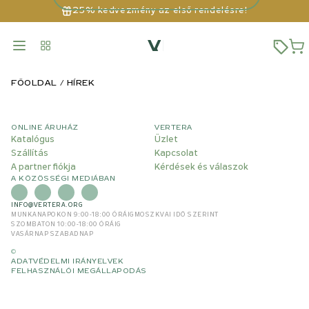
25% kedvezmény az első rendelésre!
FŐOLDAL
HÍREK
ONLINE ÁRUHÁZ
VERTERA
Katalógus
Üzlet
Szállítás
Kapcsolat
A partner fiókja
Kérdések és válaszok
A KÖZÖSSÉGI MEDIÁBAN
INFO@VERTERA.ORG
MUNKANAPOKON 9:00-18:00 ÓRÁIG
MOSZKVAI IDŐ SZERINT
SZOMBATON 10:00-18:00 ÓRÁIG
VASÁRNAP SZABADNAP
©
ADATVÉDELMI IRÁNYELVEK
FELHASZNÁLÓI MEGÁLLAPODÁS