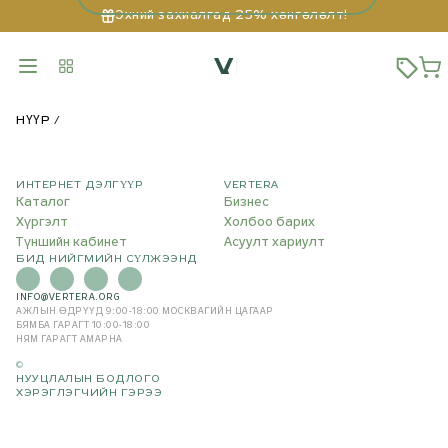
Эхний захиалгад 25% хөнгөлөлт!
НҮҮР
ИНТЕРНЕТ ДЭЛГҮҮР
VERTERA
Каталог
Бизнес
Хүргэлт
Холбоо барих
Түншийн кабинет
Асуулт хариулт
БИД НИЙГМИЙН СҮЛЖЭЭНД
INFO@VERTERA.ORG
АЖЛЫН ӨДРҮҮД 9:00-18:00
МОСКВАГИЙН ЦАГААР
БЯМБА ГАРАГТ 10:00-18:00
НЯМ ГАРАГТ АМАРНА
©
НУУЦЛАЛЫН БОДЛОГО
ХЭРЭГЛЭГЧИЙН ГЭРЭЭ