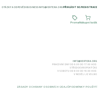
OTÁZKY A ODPOVĚDI
BUSINESS
INFO@VERTERA.ORG
PŘIHLÁSIT SE
/
REGISTRACE
Proma
Nákupní košík
INFO@VERTERA.ORG
PRACOVNÍ DNY OD 6:00 DO 17:00 HOD.
STŘEDOEVROPSKÝ ČAS
V SOBOTU OD 8:00 DO 16:00 HOD.
V NEDĚLI JE VOLNO
ZÁSADY OCHRANY OSOBNÍCH ÚDAJŮ
PODMÍNKY POUŽITÍ