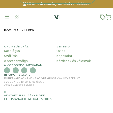
25% kedvezmény az első rendelésre!
FŐOLDAL
HÍREK
ONLINE ÁRUHÁZ
VERTERA
Katalógus
Üzlet
Szállítás
Kapcsolat
A partner fiókja
Kérdések és válaszok
A KÖZÖSSÉGI MEDIÁBAN
INFO@VERTERA.ORG
MUNKANAPOKON 9:00-18:00 ÓRÁIG
MOSZKVAI IDŐ SZERINT
SZOMBATON 10:00-18:00 ÓRÁIG
VASÁRNAP SZABADNAP
©
ADATVÉDELMI IRÁNYELVEK
FELHASZNÁLÓI MEGÁLLAPODÁS