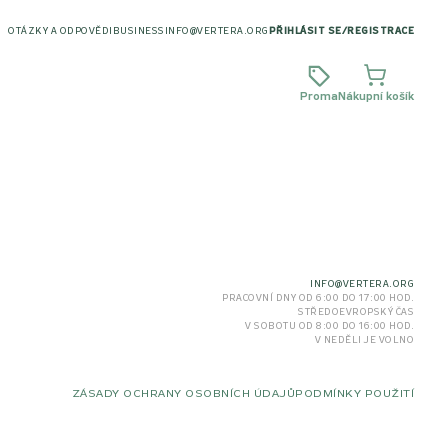
OTÁZKY A ODPOVĚDI
BUSINESS
INFO@VERTERA.ORG
PŘIHLÁSIT SE
/
REGISTRACE
Proma
Nákupní košík
INFO@VERTERA.ORG
PRACOVNÍ DNY OD 6:00 DO 17:00 HOD.
STŘEDOEVROPSKÝ ČAS
V SOBOTU OD 8:00 DO 16:00 HOD.
V NEDĚLI JE VOLNO
ZÁSADY OCHRANY OSOBNÍCH ÚDAJŮ
PODMÍNKY POUŽITÍ