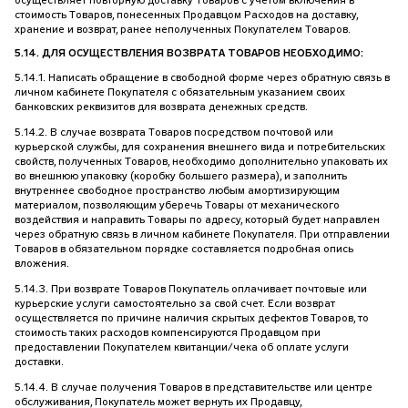
осуществляет повторную доставку Товаров с учетом включения в
стоимость Товаров, понесенных Продавцом Расходов на доставку,
хранение и возврат, ранее неполученных Покупателем Товаров.
5.14. ДЛЯ ОСУЩЕСТВЛЕНИЯ ВОЗВРАТА ТОВАРОВ НЕОБХОДИМО:
5.14.1. Написать обращение в свободной форме через обратную связь в
личном кабинете Покупателя с обязательным указанием своих
банковских реквизитов для возврата денежных средств.
5.14.2. В случае возврата Товаров посредством почтовой или
курьерской службы, для сохранения внешнего вида и потребительских
свойств, полученных Товаров, необходимо дополнительно упаковать их
во внешнюю упаковку (коробку большего размера), и заполнить
внутреннее свободное пространство любым амортизирующим
материалом, позволяющим уберечь Товары от механического
воздействия и направить Товары по адресу, который будет направлен
через обратную связь в личном кабинете Покупателя. При отправлении
Товаров в обязательном порядке составляется подробная опись
вложения.
5.14.3. При возврате Товаров Покупатель оплачивает почтовые или
курьерские услуги самостоятельно за свой счет. Если возврат
осуществляется по причине наличия скрытых дефектов Товаров, то
стоимость таких расходов компенсируются Продавцом при
предоставлении Покупателем квитанции/чека об оплате услуги
доставки.
5.14.4. В случае получения Товаров в представительстве или центре
обслуживания, Покупатель может вернуть их Продавцу,