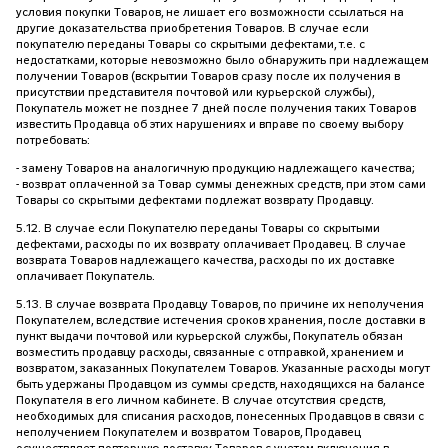
условия покупки Товаров, не лишает его возможности ссылаться на
другие доказательства приобретения Товаров. В случае если
покупателю переданы Товары со скрытыми дефектами, т.е. с
недостатками, которые невозможно было обнаружить при надлежащем
получении Товаров (вскрытии Товаров сразу после их получения в
присутствии представителя почтовой или курьерской службы),
Покупатель может не позднее 7 дней после получения таких Товаров
известить Продавца об этих нарушениях и вправе по своему выбору
потребовать:
- замену Товаров на аналогичную продукцию надлежащего качества;
- возврат оплаченной за Товар суммы денежных средств, при этом сами
Товары со скрытыми дефектами подлежат возврату Продавцу.
5.12. В случае если Покупателю переданы Товары со скрытыми
дефектами, расходы по их возврату оплачивает Продавец. В случае
возврата Товаров надлежащего качества, расходы по их доставке
оплачивает Покупатель.
5.13. В случае возврата Продавцу Товаров, по причине их неполучения
Покупателем, вследствие истечения сроков хранения, после доставки в
пункт выдачи почтовой или курьерской службы, Покупатель обязан
возместить продавцу расходы, связанные с отправкой, хранением и
возвратом, заказанных Покупателем Товаров. Указанные расходы могут
быть удержаны Продавцом из суммы средств, находящихся на балансе
Покупателя в его личном кабинете. В случае отсутствия средств,
необходимых для списания расходов, понесенных Продавцов в связи с
неполучением Покупателем и возвратом Товаров, Продавец