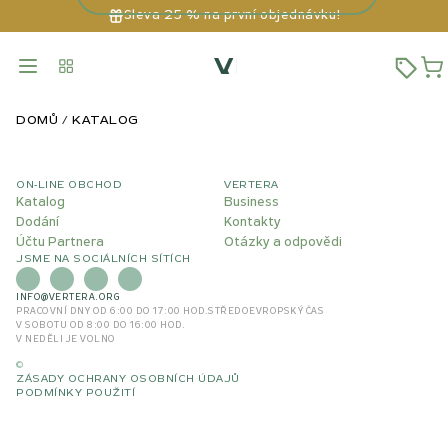
Sleva 25 % na první objednávku!
DOMŮ
KATALOG
ON-LINE OBCHOD
VERTERA
Katalog
Business
Dodání
Kontakty
Účtu Partnera
Otázky a odpovědi
JSME NA SOCIÁLNÍCH SÍTÍCH
INFO@VERTERA.ORG
PRACOVNÍ DNY OD 6:00 DO 17:00 HOD.
STŘEDOEVROPSKÝ ČAS
V SOBOTU OD 8:00 DO 16:00 HOD.
V NEDĚLI JE VOLNO
©
ZÁSADY OCHRANY OSOBNÍCH ÚDAJŮ
PODMÍNKY POUŽITÍ