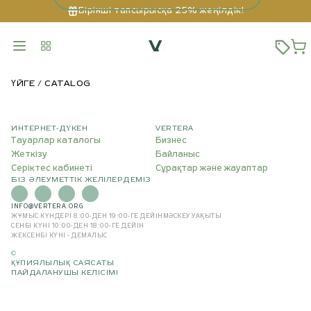
Бірінші тапсырысқа 25% жеңілдік!
ҮЙГЕ
CATALOG
ИНТЕРНЕТ-ДҮКЕН
VERTERA
Тауарлар каталогы
Бизнес
Жеткізу
Байланыс
Серіктес кабинеті
Сұрақтар және жауаптар
БІЗ ӘЛЕУМЕТТІК ЖЕЛІЛЕРДЕМІЗ
INFO@VERTERA.ORG
ЖҰМЫС КҮНДЕРІ 8:00-ДЕН 19:00-ГЕ ДЕЙІН
МӘСКЕУ УАҚЫТЫ
СЕНБІ КҮНІ 10:00-ДЕН 18:00-ГЕ ДЕЙІН
ЖЕКСЕНБІ КҮНІ - ДЕМАЛЫС
©
ҚҰПИЯЛЫЛЫҚ САЯСАТЫ
ПАЙДАЛАНУШЫ КЕЛІСІМІ