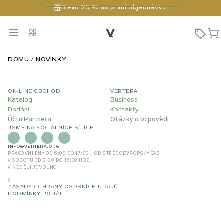
Sleva 25 % na první objednávku!
DOMŮ
NOVINKY
ON-LINE OBCHOD
VERTERA
Katalog
Business
Dodání
Kontakty
Účtu Partnera
Otázky a odpovědi
JSME NA SOCIÁLNÍCH SÍTÍCH
INFO@VERTERA.ORG
PRACOVNÍ DNY OD 6:00 DO 17:00 HOD.
STŘEDOEVROPSKÝ ČAS
V SOBOTU OD 8:00 DO 16:00 HOD.
V NEDĚLI JE VOLNO
©
ZÁSADY OCHRANY OSOBNÍCH ÚDAJŮ
PODMÍNKY POUŽITÍ