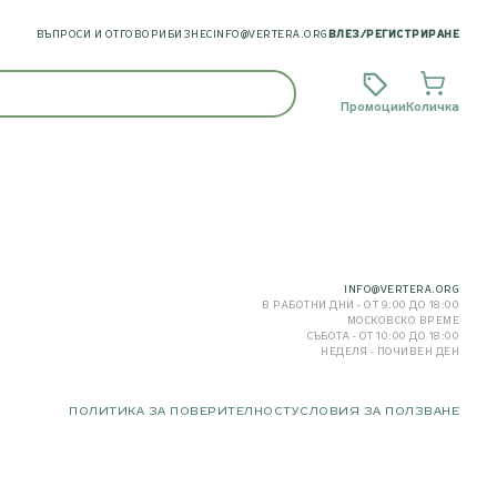
ВЪПРОСИ И ОТГОВОРИ
БИЗНЕС
INFO@VERTERA.ORG
ВЛЕЗ
/
РЕГИСТРИРАНЕ
Промоции
Количка
INFO@VERTERA.ORG
В РАБОТНИ ДНИ - ОТ 9:00 ДО 18:00
МОСКОВСКО ВРЕМЕ
СЪБОТА - ОТ 10:00 ДО 18:00
НЕДЕЛЯ - ПОЧИВЕН ДЕН
ПОЛИТИКА ЗА ПОВЕРИТЕЛНОСТ
УСЛОВИЯ ЗА ПОЛЗВАНЕ