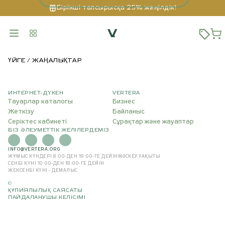
Бірінші тапсырысқа 25% жеңілдік!
ҮЙГЕ
ЖАҢАЛЫҚТАР
ИНТЕРНЕТ-ДҮКЕН
VERTERA
Тауарлар каталогы
Бизнес
Жеткізу
Байланыс
Серіктес кабинеті
Сұрақтар және жауаптар
БІЗ ӘЛЕУМЕТТІК ЖЕЛІЛЕРДЕМІЗ
INFO@VERTERA.ORG
ЖҰМЫС КҮНДЕРІ 8:00-ДЕН 19:00-ГЕ ДЕЙІН
МӘСКЕУ УАҚЫТЫ
СЕНБІ КҮНІ 10:00-ДЕН 18:00-ГЕ ДЕЙІН
ЖЕКСЕНБІ КҮНІ - ДЕМАЛЫС
©
ҚҰПИЯЛЫЛЫҚ САЯСАТЫ
ПАЙДАЛАНУШЫ КЕЛІСІМІ