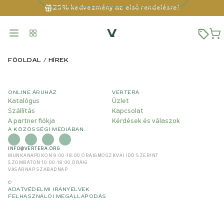
25% kedvezmény az első rendelésre!
FŐOLDAL
HÍREK
ONLINE ÁRUHÁZ
VERTERA
Katalógus
Üzlet
Szállítás
Kapcsolat
A partner fiókja
Kérdések és válaszok
A KÖZÖSSÉGI MEDIÁBAN
INFO@VERTERA.ORG
MUNKANAPOKON 9:00-18:00 ÓRÁIG
MOSZKVAI IDŐ SZERINT
SZOMBATON 10:00-18:00 ÓRÁIG
VASÁRNAP SZABADNAP
©
ADATVÉDELMI IRÁNYELVEK
FELHASZNÁLÓI MEGÁLLAPODÁS