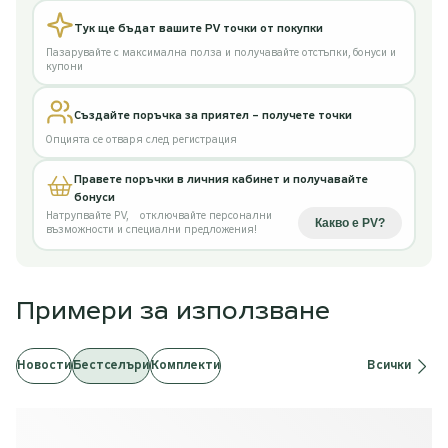
Тук ще бъдат вашите PV точки от покупки
Пазарувайте с максимална полза и получавайте отстъпки, бонуси и
купони
Създайте поръчка за приятел – получете точки
Опцията се отваря след регистрация
Правете поръчки в личния кабинет и получавайте
бонуси
Натрупвайте PV
,
отключвайте персонални
Какво е PV
?
възможности и специални предложения!
Примери за използване
Новости
Бестселъри
Комплекти
Всички