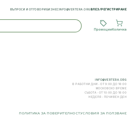
ВЪПРОСИ И ОТГОВОРИ
БИЗНЕС
INFO@VERTERA.ORG
ВЛЕЗ
/
РЕГИСТРИРАНЕ
Промоции
Количка
INFO@VERTERA.ORG
В РАБОТНИ ДНИ - ОТ 9:00 ДО 18:00
МОСКОВСКО ВРЕМЕ
СЪБОТА - ОТ 10:00 ДО 18:00
НЕДЕЛЯ - ПОЧИВЕН ДЕН
ПОЛИТИКА ЗА ПОВЕРИТЕЛНОСТ
УСЛОВИЯ ЗА ПОЛЗВАНЕ