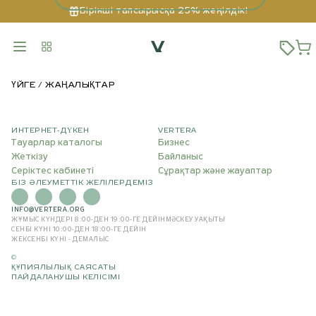
Бірінші тапсырысқа 25% жеңілдік!
ҮЙГЕ
ЖАҢАЛЫҚТАР
ИНТЕРНЕТ-ДҮКЕН
VERTERA
Тауарлар каталогы
Бизнес
Жеткізу
Байланыс
Серіктес кабинеті
Сұрақтар және жауаптар
БІЗ ӘЛЕУМЕТТІК ЖЕЛІЛЕРДЕМІЗ
INFO@VERTERA.ORG
ЖҰМЫС КҮНДЕРІ 8:00-ДЕН 19:00-ГЕ ДЕЙІН
МӘСКЕУ УАҚЫТЫ
СЕНБІ КҮНІ 10:00-ДЕН 18:00-ГЕ ДЕЙІН
ЖЕКСЕНБІ КҮНІ - ДЕМАЛЫС
©
ҚҰПИЯЛЫЛЫҚ САЯСАТЫ
ПАЙДАЛАНУШЫ КЕЛІСІМІ