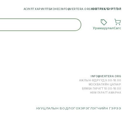
АСУУЛТ ХАРИУЛТ
БИЗНЕС
INFO@VERTERA.ORG
НЭВТРЭХ
/
БҮРТГЭЛ
Урамшуулал
Сагс
INFO@VERTERA.ORG
АЖЛЫН ӨДРҮҮД 9:00-18:00
МОСКВАГИЙН ЦАГААР
БЯМБА ГАРАГТ 10:00-18:00
НЯМ ГАРАГТ АМАРНА
НУУЦЛАЛЫН БОДЛОГО
ХЭРЭГЛЭГЧИЙН ГЭРЭЭ