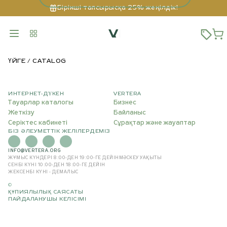
Бірінші тапсырысқа 25% жеңілдік!
ҮЙГЕ
CATALOG
ИНТЕРНЕТ-ДҮКЕН
VERTERA
Тауарлар каталогы
Бизнес
Жеткізу
Байланыс
Серіктес кабинеті
Сұрақтар және жауаптар
БІЗ ӘЛЕУМЕТТІК ЖЕЛІЛЕРДЕМІЗ
INFO@VERTERA.ORG
ЖҰМЫС КҮНДЕРІ 8:00-ДЕН 19:00-ГЕ ДЕЙІН
МӘСКЕУ УАҚЫТЫ
СЕНБІ КҮНІ 10:00-ДЕН 18:00-ГЕ ДЕЙІН
ЖЕКСЕНБІ КҮНІ - ДЕМАЛЫС
©
ҚҰПИЯЛЫЛЫҚ САЯСАТЫ
ПАЙДАЛАНУШЫ КЕЛІСІМІ