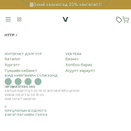
Эхний захиалгад 25% хөнгөлөлт!
НҮҮР
ИНТЕРНЕТ ДЭЛГҮҮР
VERTERA
Каталог
Бизнес
Хүргэлт
Холбоо барих
Түншийн кабинет
Асуулт хариулт
БИД НИЙГМИЙН СҮЛЖЭЭНД
INFO@VERTERA.ORG
АЖЛЫН ӨДРҮҮД 9:00-18:00
МОСКВАГИЙН ЦАГААР
БЯМБА ГАРАГТ 10:00-18:00
НЯМ ГАРАГТ АМАРНА
©
НУУЦЛАЛЫН БОДЛОГО
ХЭРЭГЛЭГЧИЙН ГЭРЭЭ