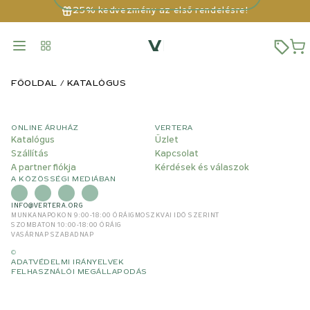
25% kedvezmény az első rendelésre!
FŐOLDAL
KATALÓGUS
ONLINE ÁRUHÁZ
VERTERA
Katalógus
Üzlet
Szállítás
Kapcsolat
A partner fiókja
Kérdések és válaszok
A KÖZÖSSÉGI MEDIÁBAN
INFO@VERTERA.ORG
MUNKANAPOKON 9:00-18:00 ÓRÁIG
MOSZKVAI IDŐ SZERINT
SZOMBATON 10:00-18:00 ÓRÁIG
VASÁRNAP SZABADNAP
©
ADATVÉDELMI IRÁNYELVEK
FELHASZNÁLÓI MEGÁLLAPODÁS