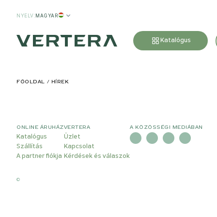
NYELV
:
MAGYAR
Katalógus
FŐOLDAL
HÍREK
ONLINE ÁRUHÁZ
VERTERA
A KÖZÖSSÉGI MEDIÁBAN
Katalógus
Üzlet
Szállítás
Kapcsolat
A partner fiókja
Kérdések és válaszok
©