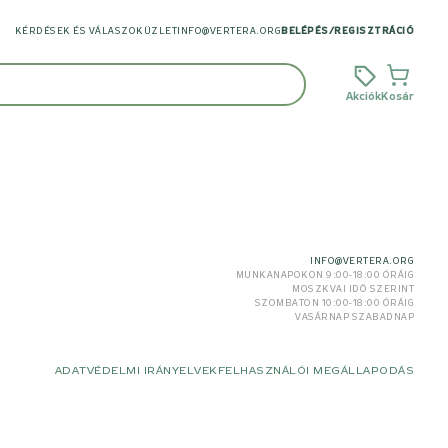
KÉRDÉSEK ÉS VÁLASZOK
ÜZLET
INFO@VERTERA.ORG
BELÉPÉS
/
REGISZTRÁCIÓ
Akciók
Kosár
INFO@VERTERA.ORG
MUNKANAPOKON 9:00-18:00 ÓRÁIG
MOSZKVAI IDŐ SZERINT
SZOMBATON 10:00-18:00 ÓRÁIG
VASÁRNAP SZABADNAP
ADATVÉDELMI IRÁNYELVEK
FELHASZNÁLÓI MEGÁLLAPODÁS