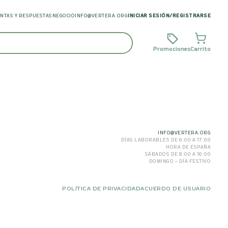
NTAS Y RESPUESTAS
NEGOCIO
INFO@VERTERA.ORG
INICIAR SESIÓN
/
REGISTRARSE
Promociones
Carrito
INFO@VERTERA.ORG
DÍAS LABORABLES DE 6:00 A 17:00
HORA DE ESPAÑA
SÁBADOS DE 8:00 A 16:00
DOMINGO – DÍA FESTIVO
POLÍTICA DE PRIVACIDAD
ACUERDO DE USUARIO