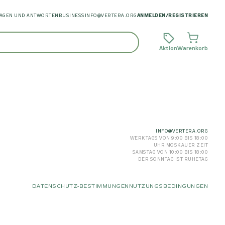
AGEN UND ANTWORTEN
BUSINESS
INFO@VERTERA.ORG
ANMELDEN
/
REGISTRIEREN
Aktion
Warenkorb
INFO@VERTERA.ORG
WERKTAGS VON 9:00 BIS 18:00
UHR MOSKAUER ZEIT
SAMSTAG VON 10:00 BIS 18:00
DER SONNTAG IST RUHETAG
DATENSCHUTZ-BESTIMMUNGEN
NUTZUNGSBEDINGUNGEN