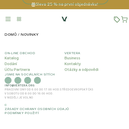
Sleva 25 % na první objednávku!
DOMŮ
NOVINKY
ON-LINE OBCHOD
VERTERA
Katalog
Business
Dodání
Kontakty
Účtu Partnera
Otázky a odpovědi
JSME NA SOCIÁLNÍCH SÍTÍCH
INFO@VERTERA.ORG
PRACOVNÍ DNY OD 6:00 DO 17:00 HOD.
STŘEDOEVROPSKÝ ČAS
V SOBOTU OD 8:00 DO 16:00 HOD.
V NEDĚLI JE VOLNO
©
ZÁSADY OCHRANY OSOBNÍCH ÚDAJŮ
PODMÍNKY POUŽITÍ