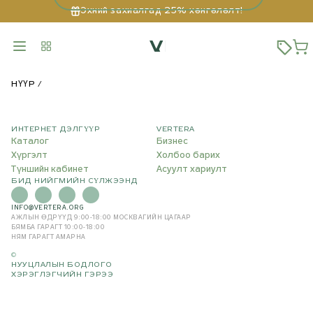
Эхний захиалгад 25% хөнгөлөлт!
НҮҮР
ИНТЕРНЕТ ДЭЛГҮҮР
VERTERA
Каталог
Бизнес
Хүргэлт
Холбоо барих
Түншийн кабинет
Асуулт хариулт
БИД НИЙГМИЙН СҮЛЖЭЭНД
INFO@VERTERA.ORG
АЖЛЫН ӨДРҮҮД 9:00-18:00
МОСКВАГИЙН ЦАГААР
БЯМБА ГАРАГТ 10:00-18:00
НЯМ ГАРАГТ АМАРНА
©
НУУЦЛАЛЫН БОДЛОГО
ХЭРЭГЛЭГЧИЙН ГЭРЭЭ