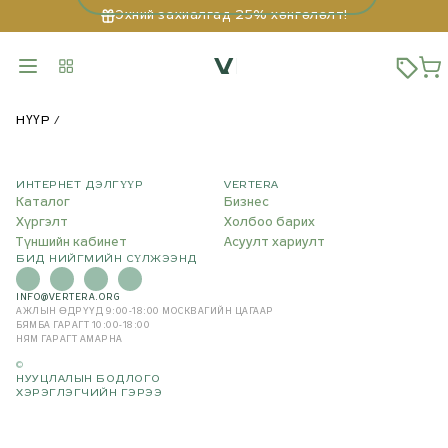
Эхний захиалгад 25% хөнгөлөлт!
НҮҮР
ИНТЕРНЕТ ДЭЛГҮҮР
VERTERA
Каталог
Бизнес
Хүргэлт
Холбоо барих
Түншийн кабинет
Асуулт хариулт
БИД НИЙГМИЙН СҮЛЖЭЭНД
INFO@VERTERA.ORG
АЖЛЫН ӨДРҮҮД 9:00-18:00
МОСКВАГИЙН ЦАГААР
БЯМБА ГАРАГТ 10:00-18:00
НЯМ ГАРАГТ АМАРНА
©
НУУЦЛАЛЫН БОДЛОГО
ХЭРЭГЛЭГЧИЙН ГЭРЭЭ