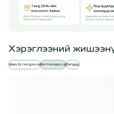
Танд 25%-ийн
Энд худалд
хөнгөлөлт байна
оноонууд х
Бүртгүүлээд эхний захиалгад
Хамгийн их ашигтай
хөнгөлөлт аваарай!
бonus, купон аваар
Хэрэглээний жишээн
Шинэ бүтээгдэхүүн
Бестселлерүүд
Багцууд