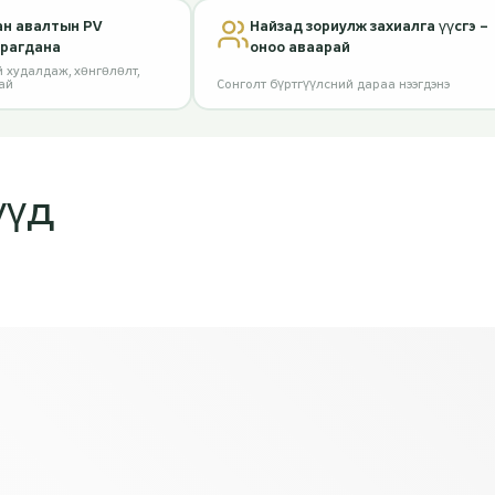
ан авалтын PV
Найзад зориулж захиалга үүсгэ –
арагдана
оноо аваарай
 худалдаж, хөнгөлөлт,
ай
Сонголт бүртгүүлсний дараа нээгдэнэ
үүд