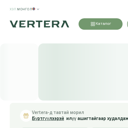
ХЭЛ
:
МОНГОЛ
Каталог
Vertera-д тавтай морил
Бүртгүүлээрэй
илүү ашигтайгаар худалдаж