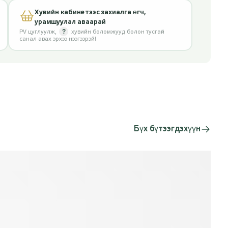
Хувийн кабинетээс захиалга өгч,
урамшуулал аваарай
?
PV цуглуулж
,
хувийн боломжууд болон тусгай
санал авах эрхээ нээгээрэй!
Бүх бүтээгдэхүүн