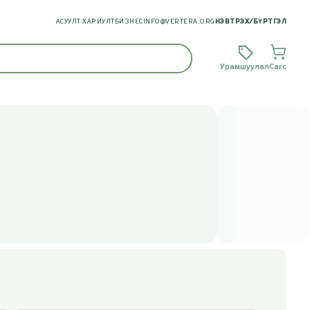
АСУУЛТ ХАРИУЛТ
БИЗНЕС
INFO@VERTERA.ORG
НЭВТРЭХ
/
БҮРТГЭЛ
Урамшуулал
Сагс